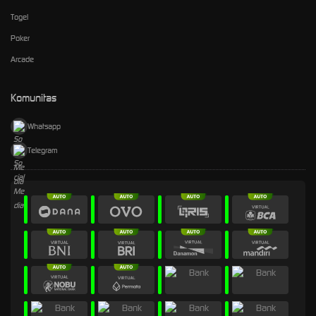
Togel
Poker
Arcade
Komunitas
Whatsapp
Telegram