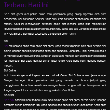
Terbaru Hari Ini
Situs slot gacor merupakan salah satu permainan yang paling digemari oleh para
penggemar judi slot online. Saat ini, Salah satu jenis slot yang sedang populer adalah slot
terbaru. Situs ini menawarkan berbagai game slot menarik yang bisa memberikan
keuntungan besar bagi para pemainnya. Ingin tahu game apa saja yang sedang gacor saat
ini? Yuk, Simak 7 game slot gacor yang gampang maxwin hari ini:
Slot
Slot
merupakan salah satu game slot gacor yang sangat digemari oleh para pemain slot
online. Dengan bonus jackpot yang besar dan gameplay yang seru, Tidak heran jika game
ini menjadi favorit banyak orang. Tampilan grafis yang menarik dan sistem permainan yang
fair membuat Slot Zeus menjadi pilihan tepat untuk Anda yang ingin menang dengan
mudah.
Slot Online
Ingin bermain game slot gacor secara online? Game Slot Online adalah jawabannya.
Dengan berbagai pilihan permainan slot yang menarik dan bonus jackpot yang
menggiurkan, Anda bisa meraih kemenangan besar dengan adil dan transparan. Jadi,
Jangan ragu untuk mencoba keberuntungan Anda di Slot Online.
Situs Slot
Situs Slot
adalah tempat terbaik untuk memainkan game slot gacor secara online. Dengan
beragam pilihan permainan slot yang menarik dan bonus jackpot yang besar, Anda pasti
akan merasa puas bermain di situs ini. Sistem permainan yang fair dan transparan juga