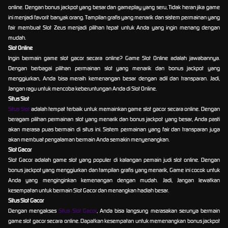
online. Dengan bonus jackpot yang besar dan gameplay yang seru, Tidak heran jika game
ini menjadi favorit banyak orang. Tampilan grafis yang menarik dan sistem permainan yang
fair membuat Slot Zeus menjadi pilihan tepat untuk Anda yang ingin menang dengan
mudah.
Slot Online
Ingin bermain game slot gacor secara online? Game Slot Online adalah jawabannya.
Dengan berbagai pilihan permainan slot yang menarik dan bonus jackpot yang
menggiurkan, Anda bisa meraih kemenangan besar dengan adil dan transparan. Jadi,
Jangan ragu untuk mencoba keberuntungan Anda di Slot Online.
Situs Slot
Situs Slot
adalah tempat terbaik untuk memainkan game slot gacor secara online. Dengan
beragam pilihan permainan slot yang menarik dan bonus jackpot yang besar, Anda pasti
akan merasa puas bermain di situs ini. Sistem permainan yang fair dan transparan juga
akan membuat pengalaman bermain Anda semakin menyenangkan.
Slot Gacor
Slot Gacor adalah game slot yang populer di kalangan pemain judi slot online. Dengan
bonus jackpot yang menggiurkan dan tampilan grafis yang menarik, Game ini cocok untuk
Anda yang menginginkan kemenangan dengan mudah. Jadi, Jangan lewatkan
kesempatan untuk bermain Slot Gacor dan menangkan hadiah besar.
Situs Slot Gacor
Dengan mengakses
Situs Slot Gacor
, Anda bisa langsung merasakan serunya bermain
game slot gacor secara online. Dapatkan kesempatan untuk memenangkan bonus jackpot