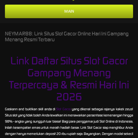
MAIN
NEYMAR88: Link Situs Slot Gacor Online Hari Ini Gampang
Menang Resmi Terbaru
Link Daftar Situs Slot Gacor
Gampang Menang
Terpercaya & Resmi Hari Ini
2026
Gaskann and buktikan skill anda di
Slot Gacor
yang dikenal sebagai rajanya kakek zeus!
Situs slot yang tidak boleh Anda lewatkan ini menawarkan persentase kemenangan hingga
98% - angka yang sungguh luar biasa! Bagi para penggemar judi Slot Online di Indonesia,
Inilah kesempatan emas untuk meraih hadiah besar. Link Slot Gacor siap menghibur Anda
dengan hanya memerlukan deposit 20 ribu rupiah saja. Bayangkan, Dengan modal sekecil