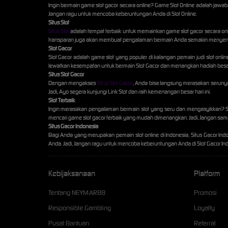
Ingin bermain game slot gacor secara online? Game Slot Online adalah jawa
Jangan ragu untuk mencoba keberuntungan Anda di Slot Online.
Situs Slot
Situs Slot
adalah tempat terbaik untuk memainkan game slot gacor secara onli
transparan juga akan membuat pengalaman bermain Anda semakin menye
Slot Gacor
Slot Gacor adalah game slot yang populer di kalangan pemain judi slot o
lewatkan kesempatan untuk bermain Slot Gacor dan menangkan hadiah besa
Situs Slot Gacor
Dengan mengakses
Situs Slot Gacor
, Anda bisa langsung merasakan serunya
Jadi, Ayo segera kunjungi Link Slot dan raih kemenangan besar hari ini.
Slot Terbaik
Ingin merasakan pengalaman bermain slot yang seru dan mengasyikkan? Slo
mencari game slot gacor terbaik yang mudah dimenangkan. Jadi, Jangan samp
Situs Gacor Indonesia
Bagi Anda yang merupakan pemain slot online di Indonesia, Situs Gacor In
Anda. Jadi, Jangan ragu untuk mencoba keberuntungan Anda di Slot Gacor Indon
Kebijaksanaan
Platform
Tentang NEYMAR88
Promosi
Responsible Gambling
Loyalty
Pusat Bantuan
Referral