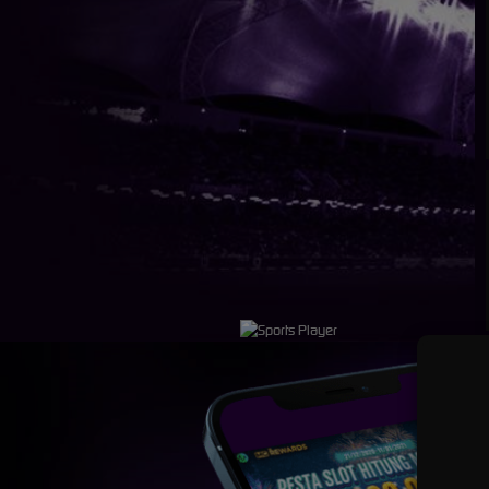
mukhta****1
IDR
1,302,500.00
Starlight Princess
mukhta****1
IDR
1,280,750.00
Starlight Princess
mukhta****1
IDR
1,211,000.00
Starlight Princess
mukhta****1
IDR
1,202,500.00
Starlight Princess
mukhta****1
IDR
948,200.00
Starlight Princess