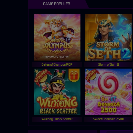
GAME POPULER
Gates of Olympus POP
Storm of Seth 2
Wukong - Black Scatter
Sweet Bonanza 2500