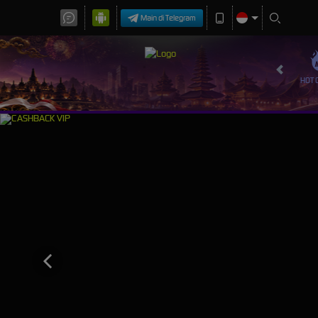
Main di Telegram
HOT 