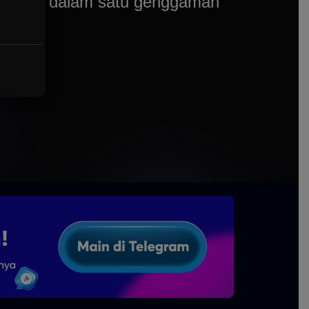
rmainan dalam satu genggaman
8 App
stalasi