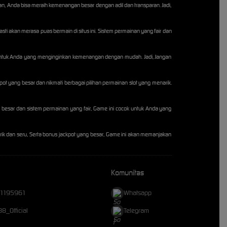
an, Anda bisa meraih kemenangan besar dengan adil dan transparan. Jadi,
i akan merasa puas bermain di situs ini. Sistem permainan yang fair dan
ok untuk Anda yang menginginkan kemenangan dengan mudah. Jadi, Jangan
 yang besar dan nikmati berbagai pilihan permainan slot yang menarik.
 besar dan sistem permainan yang fair, Game ini cocok untuk Anda yang
rik dan seru, Serta bonus jackpot yang besar, Game ini akan memanjakan
Komunitas
1195961
Whatsapp
8_Official
Telegram