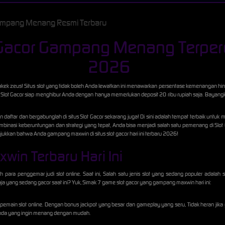
 Gampang Menang Resmi Terbaru
ot Gacor Gampang Menang Terperc
2026
akek zeus! Situs slot yang tidak boleh Anda lewatkan ini menawarkan persentase kemenangan hin
nk Slot Gacor siap menghibur Anda dengan hanya memerlukan deposit 20 ribu rupiah saja. Bayan
 daftar dan bergabunglah di situs Slot Gacor sekarang juga! Di sini adalah tempat terbaik unt
inasi keberuntungan dan strategi yang tepat, Anda bisa menjadi salah satu pemenang di Slot G
njukkan bahwa Anda gampang maxwin di situs slot gacor hari ini terbaru 2026!
win Terbaru Hari Ini
 para penggemar judi slot online. Saat ini, Salah satu jenis slot yang sedang populer adalah 
 yang sedang gacor saat ini? Yuk, Simak 7 game slot gacor yang gampang maxwin hari ini:
emain slot online. Dengan bonus jackpot yang besar dan gameplay yang seru, Tidak heran jika 
 Anda yang ingin menang dengan mudah.