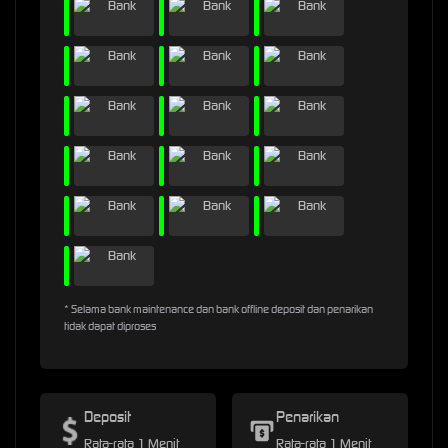
* Selama bank maintenance dan bank offline deposit dan penarikan
tidak dapat diproses
Deposit
Penarikan
Rata-rata 1 Menit
Rata-rata 1 Menit