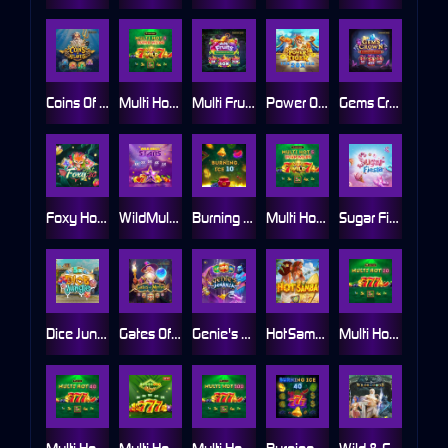
Coins Of Atlantis
Multi Hot 5 Super Wilds
Multi Fruits Charging Wilds
Power Of Tiger
Gems Crown Charging Wilds
Foxy Hot 20
WildMultiStar
Burning Ice 10
Multi Hot 5 Burn Wilds
Sugar Fiesta
Dice Jungle
Gates Of Merlyn
Genie's Bonanza
HotSamba
Multi Hot 20