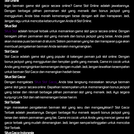
Slot Online
Ingin bermain game slot gacor secara online? Game Slot Online adalah jawabannya.
Dengan berbagai pilihan permainan slot yang menarik dan bonus jackpot yang
menggiurkan, Anda bisa meraih kemenangan besar dengan adil dan transparan. Jadi,
Jangan ragu untuk mencoba keberuntungan Anda di Slot Online.
Situs Slot
Situs Slot
adalah tempat terbaik untuk memainkan game slot gacor secara online. Dengan
beragam pilihan permainan slot yang menarik dan bonus jackpot yang besar, Anda pasti
akan merasa puas bermain di situs ini. Sistem permainan yang fair dan transparan juga akan
membuat pengalaman bermain Anda semakin menyenangkan.
Slot Gacor
Slot Gacor adalah game slot yang populer di kalangan pemain judi slot online. Dengan
bonus jackpot yang menggiurkan dan tampilan grafis yang menarik, Game ini cocok untuk
Anda yang menginginkan kemenangan dengan mudah. Jadi, Jangan lewatkan kesempatan
untuk bermain Slot Gacor dan menangkan hadiah besar.
Situs Slot Gacor
Dengan mengakses
Situs Slot Gacor
, Anda bisa langsung merasakan serunya bermain
game slot gacor secara online. Dapatkan kesempatan untuk memenangkan bonus jackpot
yang besar dan nikmati berbagai pilihan permainan slot yang menarik. Jadi, Ayo segera
kunjungi Link Slot dan raih kemenangan besar hari ini.
Slot Terbaik
Ingin merasakan pengalaman bermain slot yang seru dan mengasyikkan? Slot Gacor
Terbaik adalah jawabannya. Dengan berbagai fitur menarik seperti bonus jackpot yang
besar dan sistem permainan yang fair, Game ini cocok untuk Anda yang mencari game slot
gacor terbaik yang mudah dimenangkan. Jadi, Jangan sampai ketinggalan untuk mencoba
Slot Terbaik.
Situs Gacor Indonesia