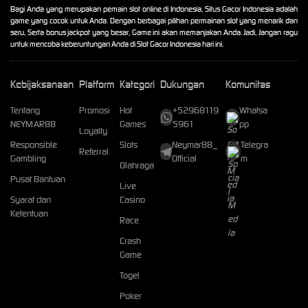
Bagi Anda yang merupakan pemain slot online di Indonesia, Situs Gacor Indonesia adalah
game yang cocok untuk Anda. Dengan berbagai pilihan permainan slot yang menarik dan
seru, Serta bonus jackpot yang besar, Game ini akan memanjakan Anda. Jadi, Jangan ragu
untuk mencoba keberuntungan Anda di Slot Gacor Indonesia hari ini.
Kebijaksanaan
Platform
Kategori
Dukungan
Komunitas
Tentang
Promosi
Hot
+52968119
Whatsa
NEYMAR88
Games
5961
pp
Loyalty
Responsible
Slots
Neymar88_
Telegra
Referral
Gambling
Official
m
Olahraga
Pusat Bantuan
Live
Syarat dan
Casino
Ketentuan
Race
Crash
Game
Togel
Poker