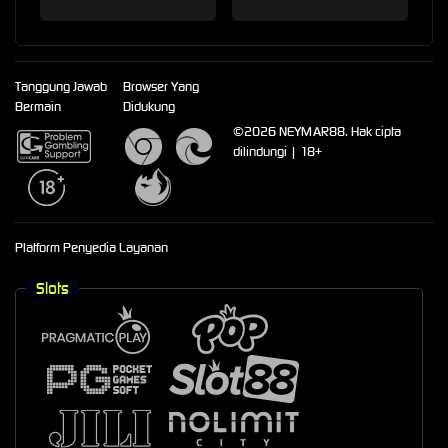
Tanggung Jawab
Browser Yang
Bermain
Didukung
©2026 NEYMAR88. Hak cipta
dilindungi | 18+
Platform Penyedia Layanan
Slots