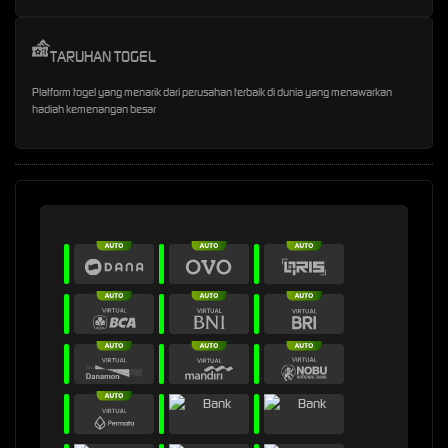
TARUHAN TOGEL
Platform togel yang menarik dari perusahan terbaik di dunia yang menawarkan
hadiah kemenangan besar