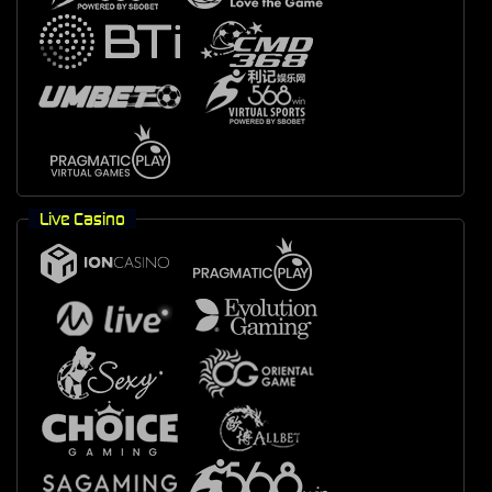
Live Casino