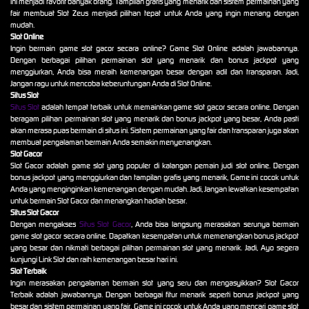
ini menjadi favorit banyak orang. Tampilan grafis yang menarik dan sistem permainan yang
fair membuat Slot Zeus menjadi pilihan tepat untuk Anda yang ingin menang dengan
mudah.
Slot Online
Ingin bermain game slot gacor secara online? Game Slot Online adalah jawabannya.
Dengan berbagai pilihan permainan slot yang menarik dan bonus jackpot yang
menggiurkan, Anda bisa meraih kemenangan besar dengan adil dan transparan. Jadi,
Jangan ragu untuk mencoba keberuntungan Anda di Slot Online.
Situs Slot
Situs Slot
adalah tempat terbaik untuk memainkan game slot gacor secara online. Dengan
beragam pilihan permainan slot yang menarik dan bonus jackpot yang besar, Anda pasti
akan merasa puas bermain di situs ini. Sistem permainan yang fair dan transparan juga akan
membuat pengalaman bermain Anda semakin menyenangkan.
Slot Gacor
Slot Gacor adalah game slot yang populer di kalangan pemain judi slot online. Dengan
bonus jackpot yang menggiurkan dan tampilan grafis yang menarik, Game ini cocok untuk
Anda yang menginginkan kemenangan dengan mudah. Jadi, Jangan lewatkan kesempatan
untuk bermain Slot Gacor dan menangkan hadiah besar.
Situs Slot Gacor
Dengan mengakses
Situs Slot Gacor
, Anda bisa langsung merasakan serunya bermain
game slot gacor secara online. Dapatkan kesempatan untuk memenangkan bonus jackpot
yang besar dan nikmati berbagai pilihan permainan slot yang menarik. Jadi, Ayo segera
kunjungi Link Slot dan raih kemenangan besar hari ini.
Slot Terbaik
Ingin merasakan pengalaman bermain slot yang seru dan mengasyikkan? Slot Gacor
Terbaik adalah jawabannya. Dengan berbagai fitur menarik seperti bonus jackpot yang
besar dan sistem permainan yang fair, Game ini cocok untuk Anda yang mencari game slot