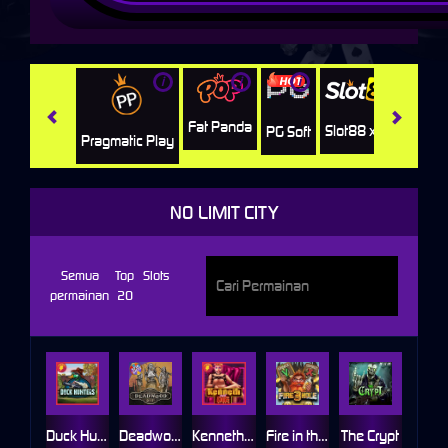
i
i
i
i
i
Jili
Fat Panda
Slot88 x PP
PG Soft
Pragmatic Play
NO LIMIT CITY
Semua
Top
Slots
permainan
20
Duck Hunters
Deadwood R.I.P
Kenneth Must Die
Fire in the Hole 3
The Crypt