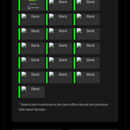
* Selama bank maintenance dan bank offline deposit dan penarikan
tidak dapat diproses