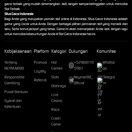
gacor terbaik yang mudah dimenangkan. Jadi, Jangan sampai ketinggalan untuk mencoba
Slot Terbaik.
Situs Gacor Indonesia
Bagi Anda yang merupakan pemain slot online di Indonesia, Situs Gacor Indonesia adalah
game yang cocok untuk Anda. Dengan berbagai pilihan permainan slot yang menarik dan
seru, Serta bonus jackpot yang besar, Game ini akan memanjakan Anda. Jadi, Jangan ragu
untuk mencoba keberuntungan Anda di Slot Gacor Indonesia hari ini.
Kebijaksanaan
Platform
Kategori
Dukungan
Komunitas
Tentang
Promosi
Hot
+52968119
Whatsa
NEYMAR88
Games
5961
pp
Loyalty
Responsible
Slots
Neymar88_
Telegra
Referral
Gambling
Official
m
Olahraga
Pusat Bantuan
Live
Syarat dan
Casino
Ketentuan
Race
Crash
Game