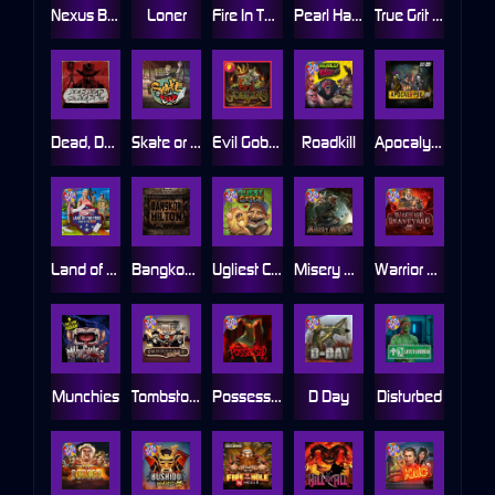
Nexus Blood & Shadow
Loner
Fire In The Hole xBomb
Pearl Harbor
True Grit Redemption
Dead, Dead, or Deader
Skate or Die
Evil Goblins xBomb
Roadkill
Apocalypse Super xNudge
Land of the Free
Bangkok Hilton
Ugliest Catch
Misery Mining
Warrior Graveyard xNudge
Munchies
Tombstone No Mercy
Possessed
D Day
Disturbed