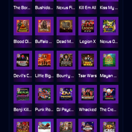
The Border
Bushido Way xNudge
Nexus Fire In The Hole xBomb
Kill Em All
Kiss My Chainsaw
Blood Diamond
Buffalo Hunter
Dead Men Walking
Legion X
Nexus Outsourced
Devil's Crossroad
Little Bighorn
Bounty Hunters xNudge®
Tsar Wars
Mayan Magic Wildfire
Benji Killed in Vegas
Punk Rocker
DJ Psycho
Whacked
The Creepy Carnival