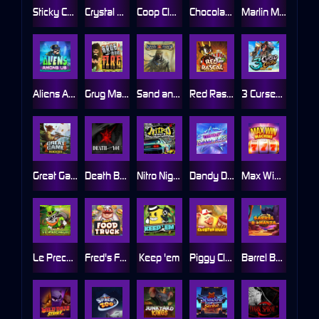
Sticky Candyland
Crystal Robot
Coop Clash
Chocolate Rocket
Marlin Masters Atlantis
Aliens Among Us
Grug Make Fire
Sand and Ashes
Red Rascal™
3 Cursed Chests™
Great Game Rockies
Death Becomes You
Nitro Nights
Dandy Diamonds
Max Win Machine
Le Prechaun
Fred's Food Truck
Keep 'em
Piggy Cluster Hunt
Barrel Bonanza