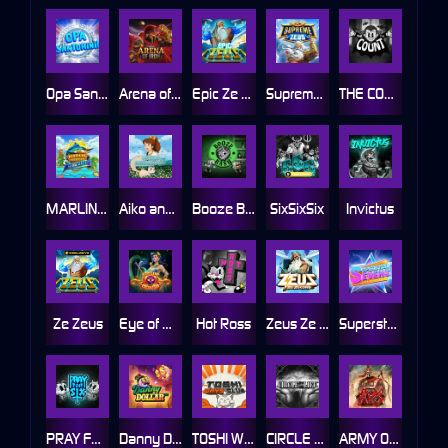
Opa Santorini!
Arena of Iron
Epic Ze Zeus
Supreme Zeus
THE COUNT
MARLIN MASTERS: THE BIG HAUL
Aiko and the Wind Spirit
Booze Bash
SixSixSix
Invictus
Ze Zeus
Eye of Medusa
Hot Ross
Zeus Ze Zecond
Superstar Sevens
PRAY FOR SIX
Danny Dollar
TOSHI WAYS CLUB
CIRCLE OF LIFE
ARMY OF ARES