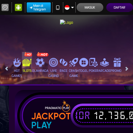
Main di
MASUK
DAFTAR
Telegram
HOT
SLOTS
OLAHRAGA
LIVE
RACE
CRASH
TOGEL
POKER
ARCADE
PROMOSI
GAMES
CASINO
GAME
IDR
12,736,
JACKPOT
PLAY