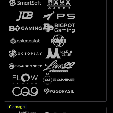
Olahraga