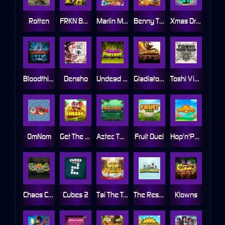
Rotten
FRKN Bananas
Marlin Master
Benny The Beer
Xmas Drop
Bloodthirst
Densho
Undead Fortune
Gladiator Legends
Toshi Video Club
OmNom
Get The Cheese
Aztec Twist
Fruit Duel
Hop'n'Pop
Chaos Crew
Cubes 2
Tai The Toad
The Respinners
Klowns