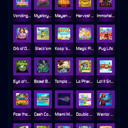
Vending Machine
Mystery Motel
Mayan Stackways
Harvest Wilds
Immortal Desire
Orb of Destiny
Stack'em
Keep 'em Cool
Magic Piggy
Pug Life
Eye of the Panda
Beast Below
Temple of Torment
Le Pharaoh
Let It Snow
Fear the Dark
Cash Compass
Miami Multiplier
Double Rainbow
Warrior Ways