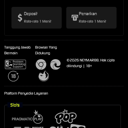
Deposit
Penarikan
Rata-rata 1 Menit
Rata-rata 1 Menit
Tanggung Jawab
Browser Yang
Bermain
Didukung
©2026 NEYMAR88. Hak cipta
dilindungi | 18+
Platform Penyedia Layanan
Slots