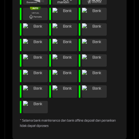
* Selama bank maintenance dan bank offline deposit dan penarikan
tidak dapat diproses