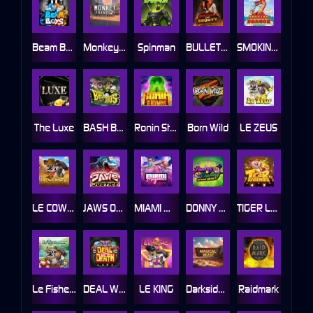
Beam Boys
Monkey Frenzy 2: Boss is Here!
Spinman
BULLETS AND BOUNTY
SMOKING DRAGON
The Luxe
BASH BROS
Ronin Stackways
Born Wild
LE ZEUS
LE COWBOY
JAWS OF JUSTICE
MIAMI MAYHEM
DONNY AND DANNY
TIGER LEGENDS
Le Fisherman
DEAL WITH DEATH
LE KING
Darkside Prairie: Magical Beast
Raidmark