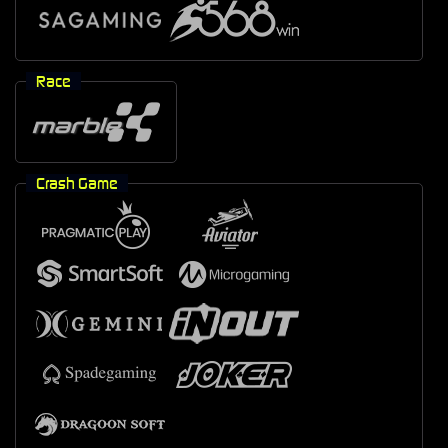
Race
Crash Game