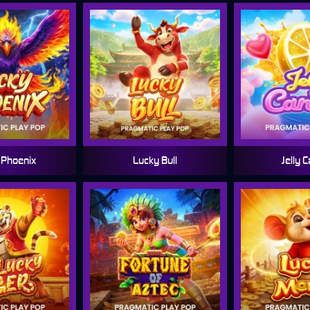
 Phoenix
Lucky Bull
Jelly 