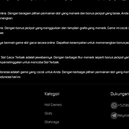
line. Dengan beragam pilihan permainan slot yang menarik dan bonus jackpot yang besar, Anda pa
enangkan.
online. Dengan bonus jackpot yang menggiurkan dan tampilan grafis yang menarik, Game ini c
ar.
ya bermain game slot gacor secara online. Dapatkan kesempatan untuk memenangkan bonus jackp
ot Gacor Terbaik adalah jawabannya. Dengan berbagai fitur menarik seperti bonus jackpot ya
pai ketinggalan untuk mencoba Slot Terbaik.
Indonesia adalah game yang cocok untuk Anda. Dengan berbagai pilihan permainan slot yang men
onesia hari ini.
Kategori
Dukungan
Hot Games
+5296
Slots
Neymar
Olahraga