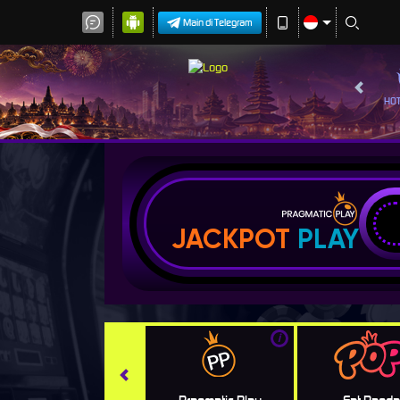
Main di Telegram
HO
JACKPOT
PLAY
i