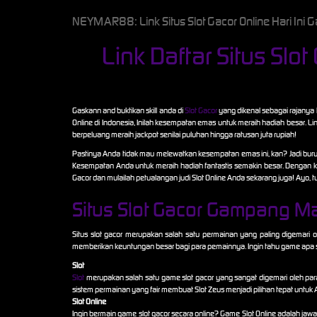
NEYMAR88: Link Situs Slot Gacor Online Hari In
Link Daftar Situs Sl
Gaskann and buktikan skill anda di
Slot Gacor
yang dikenal sebagai rajanya 
Online di Indonesia, Inilah kesempatan emas untuk meraih hadiah besar. 
berpeluang meraih jackpot senilai puluhan hingga ratusan juta rupiah!
Pastinya Anda tidak mau melewatkan kesempatan emas ini, kan? Jadi burua
Kesempatan Anda untuk meraih hadiah fantastis semakin besar. Dengan kom
Gacor dan mulailah petualangan judi Slot Online Anda sekarang juga! Ayo, 
Situs Slot Gacor Gampang Ma
Situs slot gacor merupakan salah satu permainan yang paling digemari ol
memberikan keuntungan besar bagi para pemainnya. Ingin tahu game apa sa
Slot
Slot
merupakan salah satu game slot gacor yang sangat digemari oleh para
sistem permainan yang fair membuat Slot Zeus menjadi pilihan tepat unt
Slot Online
Ingin bermain game slot gacor secara online? Game Slot Online adalah ja