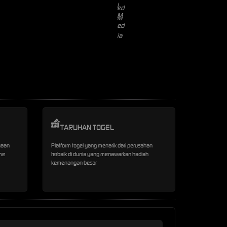
TARUHAN TOGEL
haan
Platform togel yang menarik dari perusahan
ame
terbaik di dunia yang menawarkan hadiah
kemenangan besar