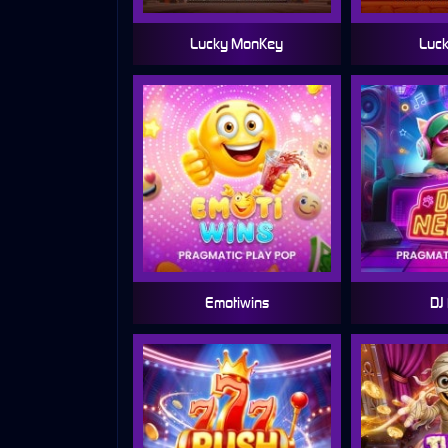
Lucky MonKey
Luck
Emotiwins
DJ