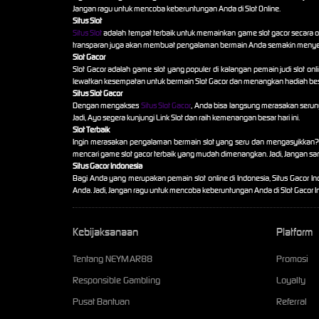
Jangan ragu untuk mencoba keberuntungan Anda di Slot Online.
Situs Slot
Situs Slot
adalah tempat terbaik untuk memainkan game slot gacor secara on
transparan juga akan membuat pengalaman bermain Anda semakin meny
Slot Gacor
Slot Gacor adalah game slot yang populer di kalangan pemain judi slot 
lewatkan kesempatan untuk bermain Slot Gacor dan menangkan hadiah bes
Situs Slot Gacor
Dengan mengakses
Situs Slot Gacor
, Anda bisa langsung merasakan serun
Jadi, Ayo segera kunjungi Link Slot dan raih kemenangan besar hari ini.
Slot Terbaik
Ingin merasakan pengalaman bermain slot yang seru dan mengasyikkan? Sl
mencari game slot gacor terbaik yang mudah dimenangkan. Jadi, Jangan sam
Situs Gacor Indonesia
Bagi Anda yang merupakan pemain slot online di Indonesia, Situs Gacor 
Anda. Jadi, Jangan ragu untuk mencoba keberuntungan Anda di Slot Gacor Ind
Kebijaksanaan
Platform
Tentang NEYMAR88
Promosi
Responsible Gambling
Loyalty
Pusat Bantuan
Referral