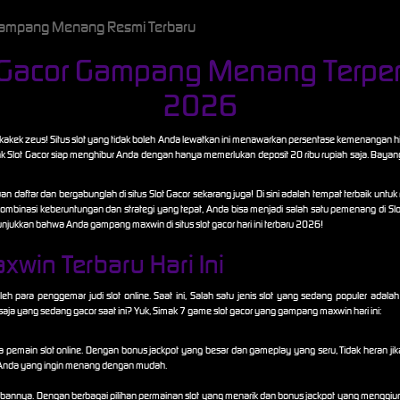
i Gampang Menang Resmi Terbaru
ot Gacor Gampang Menang Terper
2026
kakek zeus! Situs slot yang tidak boleh Anda lewatkan ini menawarkan persentase kemenangan h
Link Slot Gacor siap menghibur Anda dengan hanya memerlukan deposit 20 ribu rupiah saja. Baya
n daftar dan bergabunglah di situs Slot Gacor sekarang juga! Di sini adalah tempat terbaik u
binasi keberuntungan dan strategi yang tepat, Anda bisa menjadi salah satu pemenang di Slot
tunjukkan bahwa Anda gampang maxwin di situs slot gacor hari ini terbaru 2026!
xwin Terbaru Hari Ini
eh para penggemar judi slot online. Saat ini, Salah satu jenis slot yang sedang populer adalah
ja yang sedang gacor saat ini? Yuk, Simak 7 game slot gacor yang gampang maxwin hari ini:
 pemain slot online. Dengan bonus jackpot yang besar dan gameplay yang seru, Tidak heran jika
uk Anda yang ingin menang dengan mudah.
wabannya. Dengan berbagai pilihan permainan slot yang menarik dan bonus jackpot yang menggiur