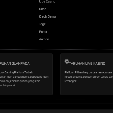
Live Casino
Race
Crash Game
Togel
Poker
Arcade
RUHAN OLAHRAGA
TARUHAN LIVE KASINO
ook Gaming Platform Terbaik
Platform Pilihan bagi perusahaan-perusa
kan lebih banyak game, odds yang lebih
terbaik di dunia, dengan pilihan variasi g
 dan menyediakan pilihan yang lebih
terbanyak
untuk pemain.