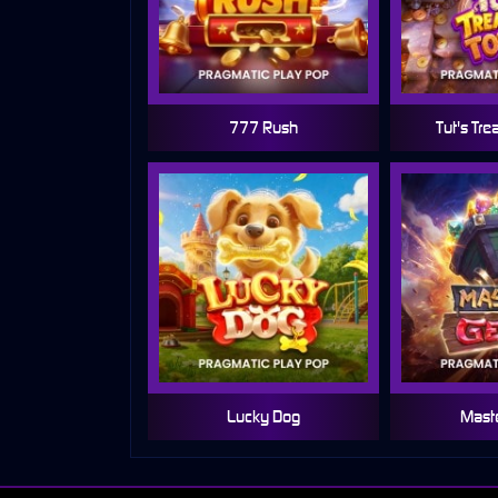
777 Rush
Tut's Tr
Lucky Dog
Mast