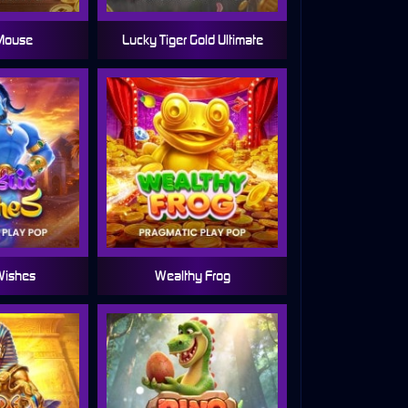
Mouse
Lucky Tiger Gold Ultimate
Wishes
Wealthy Frog