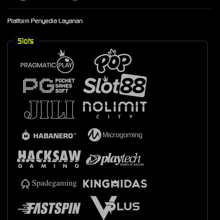
Platform Penyedia Layanan
Slots