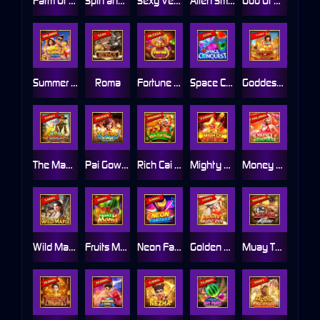
Farm Of Fortune
Spin and Win
Sexy Vegas
Alien Smash
God Of Wealth
Summer Splash Paradise
Roma
Fortune Jewels III
Space Conquest
Goddess Of Egypt
The Maya Myth
Pai Gow Ways
Rich Cai Shen
Mighty Sevens
Money Empire
Wild Mafia
Fruits Mania
Neon Fantasy
Golden Horse Ride
Muay Thai Fighter