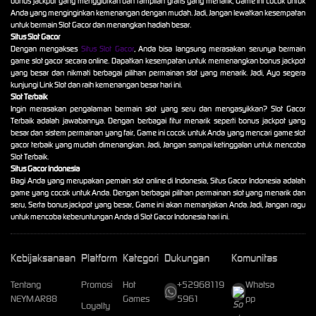
bonus jackpot yang menggiurkan dan tampilan grafis yang menarik, Game ini cocok untuk
Anda yang menginginkan kemenangan dengan mudah. Jadi, Jangan lewatkan kesempatan
untuk bermain Slot Gacor dan menangkan hadiah besar.
Situs Slot Gacor
Dengan mengakses
Situs Slot Gacor
, Anda bisa langsung merasakan serunya bermain
game slot gacor secara online. Dapatkan kesempatan untuk memenangkan bonus jackpot
yang besar dan nikmati berbagai pilihan permainan slot yang menarik. Jadi, Ayo segera
kunjungi Link Slot dan raih kemenangan besar hari ini.
Slot Terbaik
Ingin merasakan pengalaman bermain slot yang seru dan mengasyikkan? Slot Gacor
Terbaik adalah jawabannya. Dengan berbagai fitur menarik seperti bonus jackpot yang
besar dan sistem permainan yang fair, Game ini cocok untuk Anda yang mencari game slot
gacor terbaik yang mudah dimenangkan. Jadi, Jangan sampai ketinggalan untuk mencoba
Slot Terbaik.
Situs Gacor Indonesia
Bagi Anda yang merupakan pemain slot online di Indonesia, Situs Gacor Indonesia adalah
game yang cocok untuk Anda. Dengan berbagai pilihan permainan slot yang menarik dan
seru, Serta bonus jackpot yang besar, Game ini akan memanjakan Anda. Jadi, Jangan ragu
untuk mencoba keberuntungan Anda di Slot Gacor Indonesia hari ini.
Kebijaksanaan
Platform
Kategori
Dukungan
Komunitas
Tentang
Promosi
Hot
+52968119
Whatsa
NEYMAR88
Games
5961
pp
Loyalty