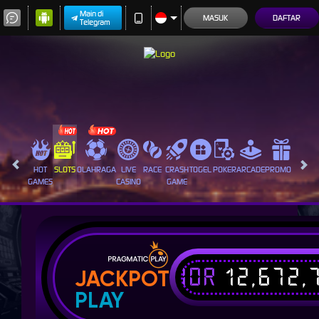
Main di
MASUK
DAFTAR
Telegram
HOT
SLOTS
OLAHRAGA
LIVE
RACE
CRASH
TOGEL
POKER
ARCADE
PROMOSI
GAMES
CASINO
GAME
IDR
12,672,
JACKPOT
PLAY