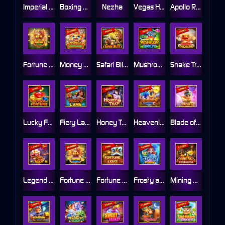
Imperial Majesty
Boxing Fury
Nezha
Vegas Hot Fruit
Apollo Ray of Luck
Fortune Jewels I
Money Dragon
Safari Blitz
Mushroom Bandit
Snake Treasure
Lucky Fortune
Fiery Lava
Honey Trap
Heavenly Fortunes 2
Blade of Fortune
Legend of Nian
Fortune Jewels II
Fortune Lions
Frosty and Flamy
Mining Bonanza