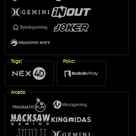
Togel
Poker
Arcade