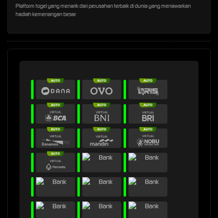
Platform togel yang menarik dari perusahan terbaik di dunia yang menawarkan
hadiah kemenangan besar