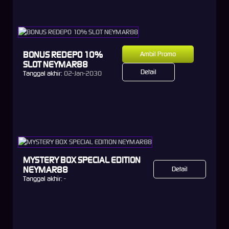
BONUS REDEPO 10%
Ambil Promo
SLOT NEYMAR88
Detail
Tanggal akhir:
02-Jan-2030
MYSTERY BOX SPECIAL EDITION
NEYMAR88
Detail
Tanggal akhir:
-