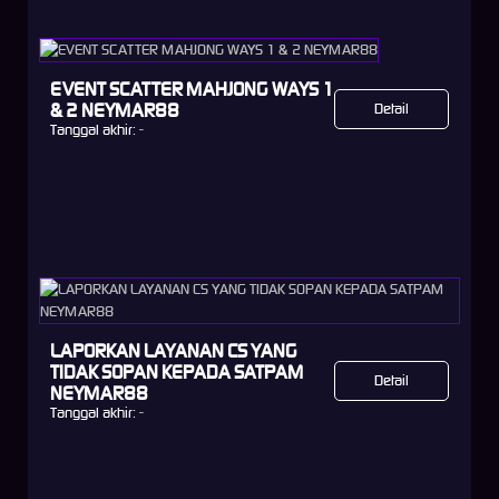
EVENT SCATTER MAHJONG WAYS 1
& 2 NEYMAR88
Detail
Tanggal akhir:
-
LAPORKAN LAYANAN CS YANG
TIDAK SOPAN KEPADA SATPAM
Detail
NEYMAR88
Tanggal akhir:
-