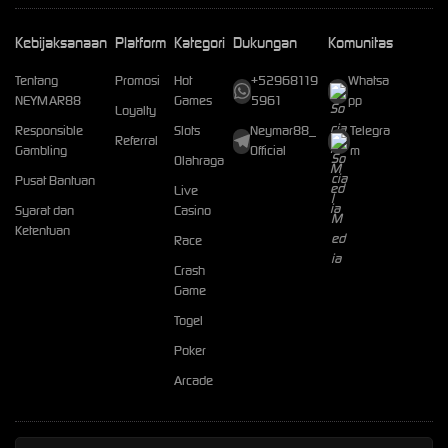
Kebijaksanaan
Platform
Kategori
Dukungan
Komunitas
Tentang
Promosi
Hot
+52968119
Whatsa
NEYMAR88
Games
5961
pp
Loyalty
Responsible
Slots
Neymar88_
Telegra
Referral
Gambling
Official
m
Olahraga
Pusat Bantuan
Live
Syarat dan
Casino
Ketentuan
Race
Crash
Game
Togel
Poker
Arcade