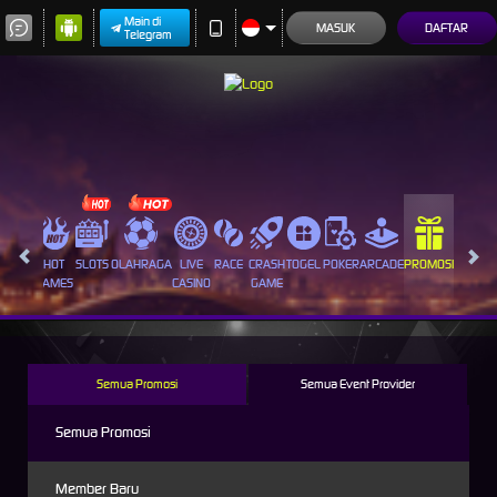
Main di
MASUK
DAFTAR
Telegram
HOT
SLOTS
OLAHRAGA
LIVE
RACE
CRASH
TOGEL
POKER
ARCADE
PROMOSI
GAMES
CASINO
GAME
Semua Promosi
Semua Event Provider
Semua Promosi
Member Baru