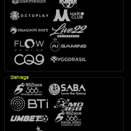
Olahraga