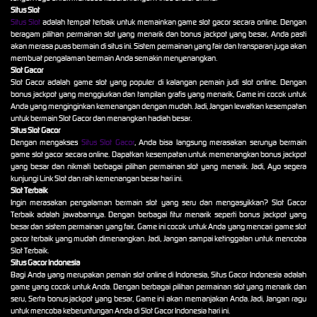
Situs Slot
Situs Slot
adalah tempat terbaik untuk memainkan game slot gacor secara online. Dengan
beragam pilihan permainan slot yang menarik dan bonus jackpot yang besar, Anda pasti
akan merasa puas bermain di situs ini. Sistem permainan yang fair dan transparan juga akan
membuat pengalaman bermain Anda semakin menyenangkan.
Slot Gacor
Slot Gacor adalah game slot yang populer di kalangan pemain judi slot online. Dengan
bonus jackpot yang menggiurkan dan tampilan grafis yang menarik, Game ini cocok untuk
Anda yang menginginkan kemenangan dengan mudah. Jadi, Jangan lewatkan kesempatan
untuk bermain Slot Gacor dan menangkan hadiah besar.
Situs Slot Gacor
Dengan mengakses
Situs Slot Gacor
, Anda bisa langsung merasakan serunya bermain
game slot gacor secara online. Dapatkan kesempatan untuk memenangkan bonus jackpot
yang besar dan nikmati berbagai pilihan permainan slot yang menarik. Jadi, Ayo segera
kunjungi Link Slot dan raih kemenangan besar hari ini.
Slot Terbaik
Ingin merasakan pengalaman bermain slot yang seru dan mengasyikkan? Slot Gacor
Terbaik adalah jawabannya. Dengan berbagai fitur menarik seperti bonus jackpot yang
besar dan sistem permainan yang fair, Game ini cocok untuk Anda yang mencari game slot
gacor terbaik yang mudah dimenangkan. Jadi, Jangan sampai ketinggalan untuk mencoba
Slot Terbaik.
Situs Gacor Indonesia
Bagi Anda yang merupakan pemain slot online di Indonesia, Situs Gacor Indonesia adalah
game yang cocok untuk Anda. Dengan berbagai pilihan permainan slot yang menarik dan
seru, Serta bonus jackpot yang besar, Game ini akan memanjakan Anda. Jadi, Jangan ragu
untuk mencoba keberuntungan Anda di Slot Gacor Indonesia hari ini.