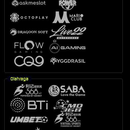
Olahraga