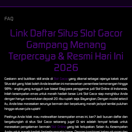
FAQ
Link Daftar Situs Slot Gacor
Gampang Menang
Terpercaya & Resmi Hari Ini
2026
Gaskann and buktikan skill anda di
Slot Gacor
yang dikenal sebagai rajanya kakek zeus!
Situs slot yang tidak boleh Anda lewatkan ini menawarkan persentase kemenangan hingga
98% - angka yang sungguh luar biasa! Bagi para penggemar judi Slot Online di Indonesia,
Inilah kesempatan emas untuk meraih hadiah besar. Link Slot Gacor siap menghibur Anda
dengan hanya memerlukan deposit 20 ribu rupiah saja. Bayangkan, Dengan modal sekecil
itu, Anda bisa merasakan serunya bermain dan berpeluang meraih jackpot senilai puluhan
hingga ratusan juta rupiah!
Pastinya Anda tidak mau melewatkan kesempatan emas ini, kan? Jadi buruan daftar dan
bergabunglah di situs Slot Gacor sekarang juga! Di sini adalah tempat terbaik untuk
merasakan pengalaman bermain
Slot Online
yang tak terlupakan. Selain itu, Kesempatan
Anda untuk meraih hadiah fantastis semakin besar. Dengan kombinasi keberuntungan dan