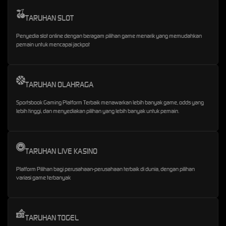
TARUHAN SLOT
Penyedia slot online dengan beragam pilihan game menarik yang memudahkan
pemain untuk mencapai jackpot
TARUHAN OLAHRAGA
Sportsbook Gaming Platform Terbaik menawarkan lebih banyak game, odds yang
lebih tinggi, dan menyediakan pilihan yang lebih banyak untuk pemain.
TARUHAN LIVE KASINO
Platform Pilihan bagi perusahaan-perusahaan terbaik di dunia, dengan pilihan
variasi game terbanyak
TARUHAN TOGEL