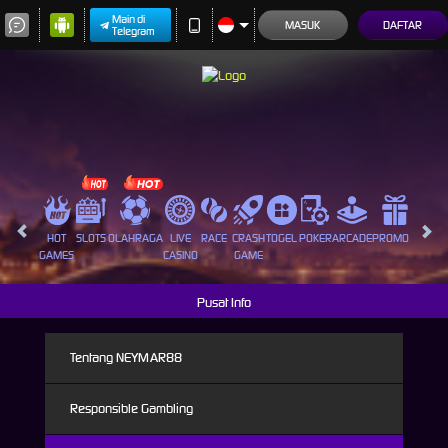
Main di
MASUK
DAFTAR
Telegram
HOT
SLOTS
OLAHRAGA
LIVE
RACE
CRASH
TOGEL
POKER
ARCADE
PROMOSI
GAMES
CASINO
GAME
Pusat Info
Tentang NEYMAR88
Responsible Gambling