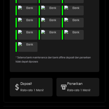
* Selama bank maintenance dan bank offline deposit dan penarikan
tidak dapat diproses
Deposit
Penarikan
Rata-rata 1 Menit
Rata-rata 1 Menit