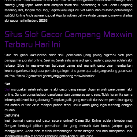
strategi yang tepat, Anda bisa menjadi salah satu pemenang di Slot Gacor Gampang
Menang. Jadi, Jangan ragu lagi, Segera kunjungi Link Slot Gacor dan mulailah petualangan
judi Slot Online Anda sekarang juga! Ayo, tunjukkan bahwa Anda gampang maxwin di situs
slot gacor hari ini terbaru 2026!
Situs Slot Gacor Gampang Maxwin
Terbaru Hari Ini
Situs slot gacor merupakan salah satu permainan yang paling digemari oleh para
penggemar judi slot online. Saat ini, Salah satu jenis slot yang sedang populer adalah slot
terbaru. Situs ini menawarkan berbagai game slot menarik yang bisa memberikan
keuntungan besar bagi para pemainnya. Ingin tahu game apa saja yang sedang gacor saat
ini? Yuk, Simak 7 game slot gacor yang gampang maxwin hari ini:
Slot
Slot
merupakan salah satu game slot gacor yang sangat digemari oleh para pemain slot
online. Dengan bonus jackpot yang besar dan gameplay yang seru, Tidak heran jika game
ini menjadi favorit banyak orang. Tampilan grafis yang menarik dan sistem permainan yang
fair membuat Slot Zeus menjadi pilihan tepat untuk Anda yang ingin menang dengan
mudah.
Slot Online
Ingin bermain game slot gacor secara online? Game Slot Online adalah jawabannya.
Dengan berbagai pilihan permainan slot yang menarik dan bonus jackpot yang
menggiurkan, Anda bisa meraih kemenangan besar dengan adil dan transparan. Jadi,
Jangan ragu untuk mencoba keberuntungan Anda di Slot Online.