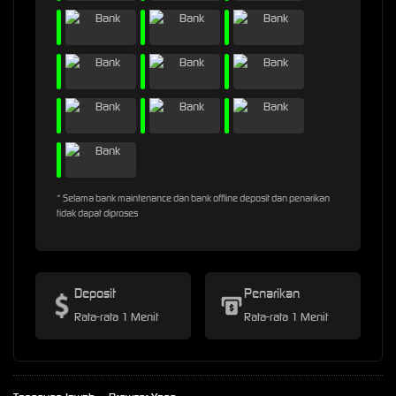
* Selama bank maintenance dan bank offline deposit dan penarikan
tidak dapat diproses
Deposit
Penarikan
Rata-rata 1 Menit
Rata-rata 1 Menit