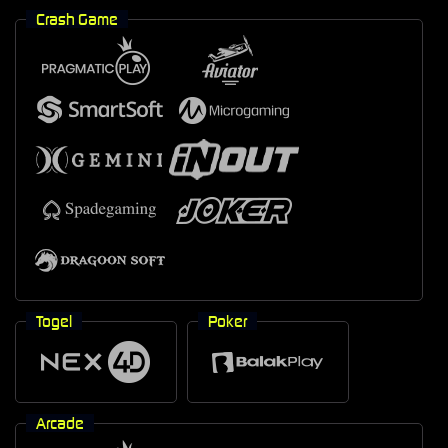
Crash Game
Togel
Poker
Arcade