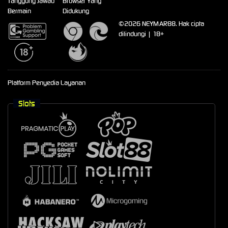
Tanggung Jawab
Browser Yang
Bermain
Didukung
©2026 NEYMAR88. Hak cipta
dilindungi | 18+
Platform Penyedia Layanan
Slots