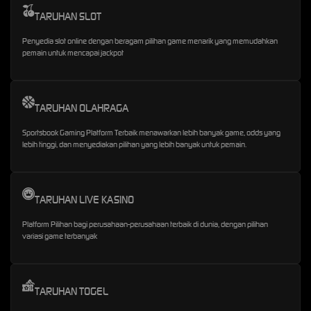
TARUHAN SLOT
Penyedia slot online dengan beragam pilihan game menarik yang memudahkan
pemain untuk mencapai jackpot
TARUHAN OLAHRAGA
Sportsbook Gaming Platform Terbaik menawarkan lebih banyak game, odds yang
lebih tinggi, dan menyediakan pilihan yang lebih banyak untuk pemain.
TARUHAN LIVE KASINO
Platform Pilihan bagi perusahaan-perusahaan terbaik di dunia, dengan pilihan
variasi game terbanyak
TARUHAN TOGEL