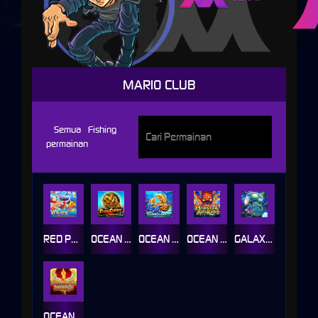
MARIO CLUB
Semua
Fishing
permainan
RED PACKET FISHING
OCEAN KING 2
OCEAN PROJECT
OCEAN KING 3
GALAXY WAR
OCEAN KING 4