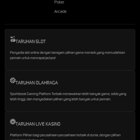
Poker
Arcade
TARUHAN SLOT
Penyedia slot online dengan beragam pilihan game menarik yang memudahkan
pemain untuk mencapai jackpot
TARUHAN OLAHRAGA
Sportsbook Gaming Platform Terbaik menawarkan lebih banyak game, odds yang
lebih tinggi, dan menyediakan pilihan yang lebih banyak untuk pemain.
TARUHAN LIVE KASINO
Platform Pilihan bagi perusahaan-perusahaan terbaik di dunia, dengan pilihan