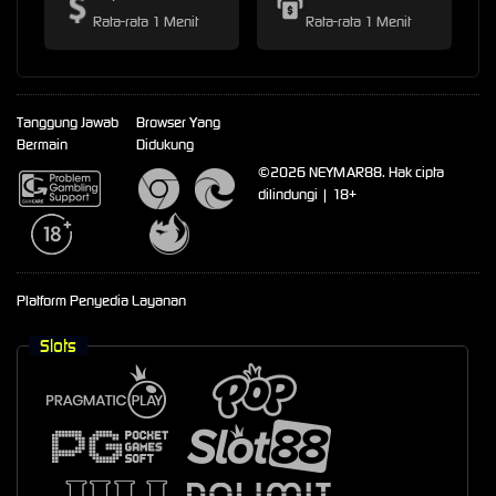
Rata-rata 1 Menit
Rata-rata 1 Menit
Tanggung Jawab
Browser Yang
Bermain
Didukung
©2026 NEYMAR88. Hak cipta
dilindungi | 18+
Platform Penyedia Layanan
Slots