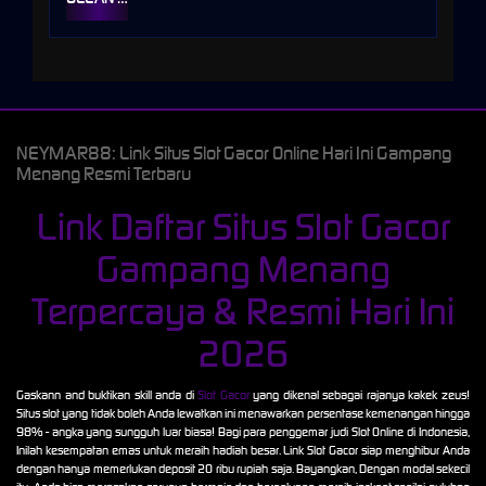
NEYMAR88: Link Situs Slot Gacor Online Hari Ini Gampang
Menang Resmi Terbaru
Link Daftar Situs Slot Gacor
Gampang Menang
Terpercaya & Resmi Hari Ini
2026
Gaskann and buktikan skill anda di
Slot Gacor
yang dikenal sebagai rajanya kakek zeus!
Situs slot yang tidak boleh Anda lewatkan ini menawarkan persentase kemenangan hingga
98% - angka yang sungguh luar biasa! Bagi para penggemar judi Slot Online di Indonesia,
Inilah kesempatan emas untuk meraih hadiah besar. Link Slot Gacor siap menghibur Anda
dengan hanya memerlukan deposit 20 ribu rupiah saja. Bayangkan, Dengan modal sekecil