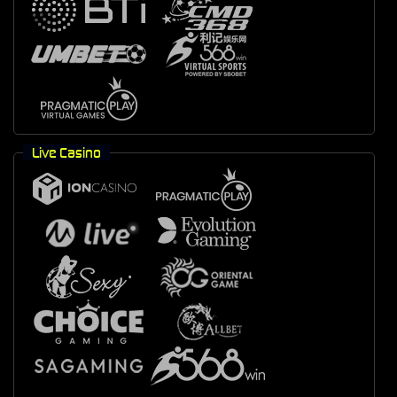
Live Casino