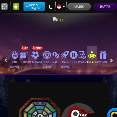
Main di
MASUK
DAFTAR
Telegram
HOT
SLOTS
OLAHRAGA
LIVE
RACE
CRASH
TOGEL
POKER
ARCADE
PROMOSI
GAMES
CASINO
GAME