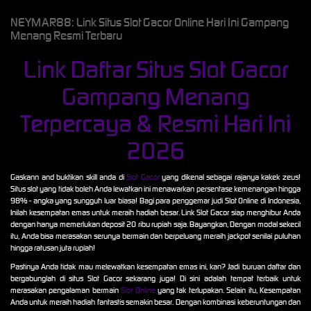
NEYMAR88: Link Situs Slot Gacor Online Hari Ini Gampang
Menang Resmi Terbaru
Link Daftar Situs Slot Gacor
Gampang Menang
Terpercaya & Resmi Hari Ini
2026
Gaskann and buktikan skill anda di
Slot Gacor
yang dikenal sebagai rajanya kakek zeus!
Situs slot yang tidak boleh Anda lewatkan ini menawarkan persentase kemenangan hingga
98% - angka yang sungguh luar biasa! Bagi para penggemar judi Slot Online di Indonesia,
Inilah kesempatan emas untuk meraih hadiah besar. Link Slot Gacor siap menghibur Anda
dengan hanya memerlukan deposit 20 ribu rupiah saja. Bayangkan, Dengan modal sekecil
itu, Anda bisa merasakan serunya bermain dan berpeluang meraih jackpot senilai puluhan
hingga ratusan juta rupiah!
Pastinya Anda tidak mau melewatkan kesempatan emas ini, kan? Jadi buruan daftar dan
bergabunglah di situs Slot Gacor sekarang juga! Di sini adalah tempat terbaik untuk
merasakan pengalaman bermain
Slot Online
yang tak terlupakan. Selain itu, Kesempatan
Anda untuk meraih hadiah fantastis semakin besar. Dengan kombinasi keberuntungan dan