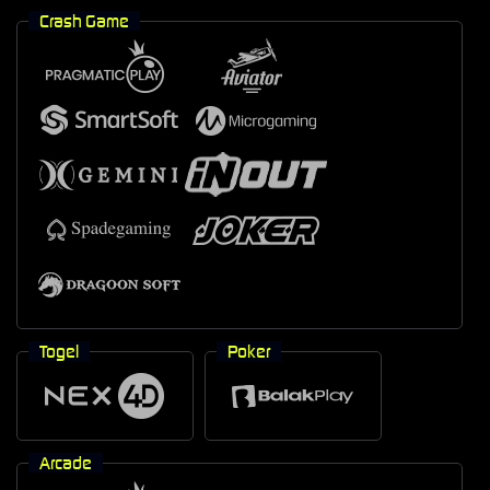
Crash Game
Togel
Poker
Arcade