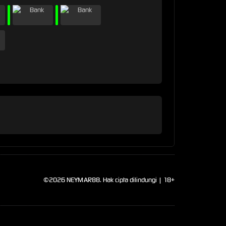
©2026 NEYMAR88. Hak cipta dilindungi | 18+