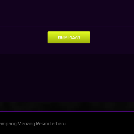
i Gampang Menang Resmi Terbaru