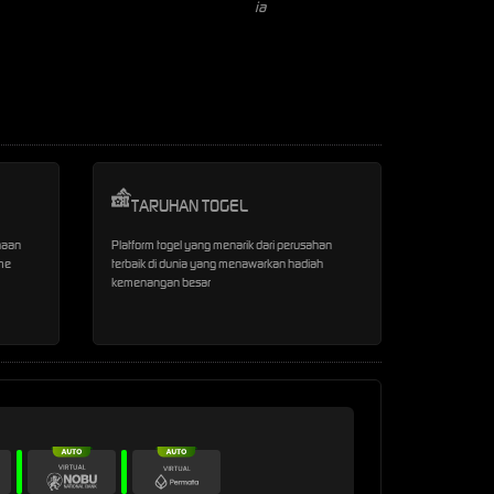
TARUHAN TOGEL
haan
Platform togel yang menarik dari perusahan
ame
terbaik di dunia yang menawarkan hadiah
kemenangan besar