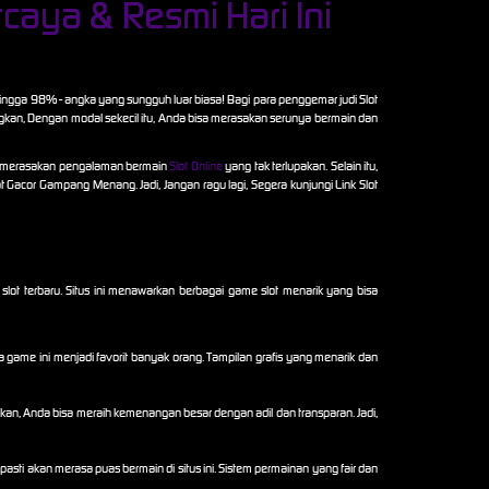
caya & Resmi Hari Ini
ingga 98% - angka yang sungguh luar biasa! Bagi para penggemar judi Slot
ngkan, Dengan modal sekecil itu, Anda bisa merasakan serunya bermain dan
ntuk merasakan pengalaman bermain
Slot Online
yang tak terlupakan. Selain itu,
 Gacor Gampang Menang. Jadi, Jangan ragu lagi, Segera kunjungi Link Slot
 slot terbaru. Situs ini menawarkan berbagai game slot menarik yang bisa
 game ini menjadi favorit banyak orang. Tampilan grafis yang menarik dan
kan, Anda bisa meraih kemenangan besar dengan adil dan transparan. Jadi,
sti akan merasa puas bermain di situs ini. Sistem permainan yang fair dan