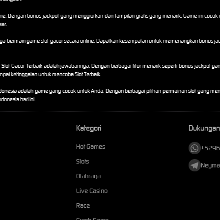
online. Dengan bonus jackpot yang menggiurkan dan tampilan grafis yang menarik, Game ini c
ar.
ya bermain game slot gacor secara online. Dapatkan kesempatan untuk memenangkan bonus jackp
ot Gacor Terbaik adalah jawabannya. Dengan berbagai fitur menarik seperti bonus jackpot ya
pai ketinggalan untuk mencoba Slot Terbaik.
Indonesia adalah game yang cocok untuk Anda. Dengan berbagai pilihan permainan slot yang men
onesia hari ini.
Kategori
Dukungan
Hot Games
+5296
Slots
Neymar
Olahraga
Live Casino
Race