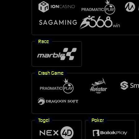
Race
Crash Game
Togel
Poker