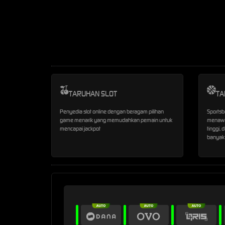
TARUHAN SLOT
TA
Penyedia slot online dengan beragam pilihan
Sportsb
game menarik yang memudahkan pemain untuk
menawar
mencapai jackpot
tinggi,
banyak 